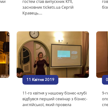
ами
гостем став випускник КПІ,
го
засновник tickets.ua Сергій
біз
Кравець....
11 Квітня 2019
0
11-го квітня у нашому бізнес-клубі
9-г
відбувся перший семінар з бізнес-
оп
англійської, який провела
спе