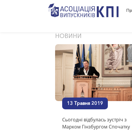
Пр
al
Дізна
Skip
to
НОВИНИ
content
13 Травня 2019
Сьогодні відбулась зустріч з
Марком Гінзбургом Спочатку