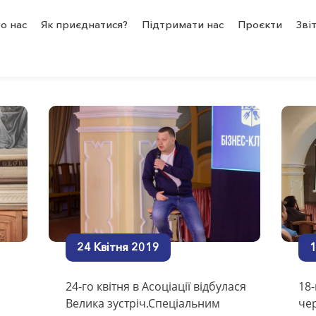
о нас
Як приєднатися?
Підтримати нас
Проєкти
Зві
umniKPI
тися більше це піднятися вище!
24 Квітня 2019
1
24-го квітня в Асоціації відбулася
18-
Велика зустріч.Спеціальним
че