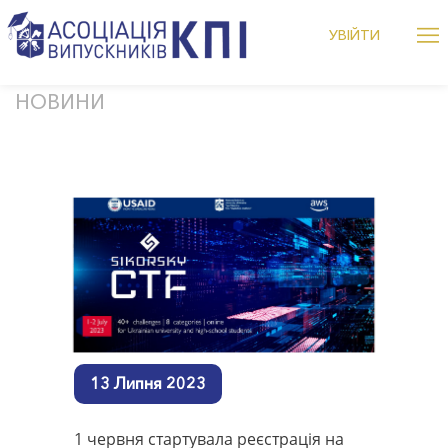
Me
УВІЙТИ
alumniKPI
Дізнатися більше це підня
Skip
НОВИНИ
to
content
13 Липня 2023
1 червня стартувала реєстрація на