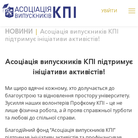
Me
УВІЙТИ
alumniKPI
Дізнатися більше це підня
Skip
НОВИНИ
Асоціація випускників КПІ
to
підтримує ініціативи активістів!
content
Асоціація випускників КПІ підтримує
ініціативи активістів!
Ми щиро вдячні кожному, хто долучається до
благоустрою та відновлення простору університету.
Зусилля наших волонтерів Профкому КПІ – це не
лише фізична робота, а й прояв справжньої турботи
та любові до спільної справи.
Благодійний фонд “Асоціація випускників КПІ”
підтримав ініціативу активістів та профінансував