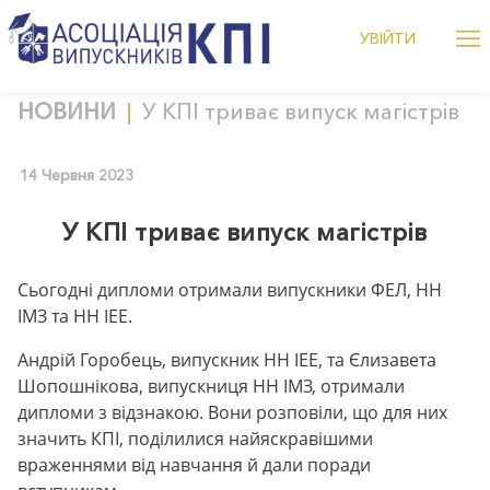
Me
УВІЙТИ
alumniKPI
Дізнатися більше це підня
Skip
НОВИНИ
У КПІ триває випуск магістрів
to
content
14 Червня 2023
У КПІ триває випуск магістрів
Сьогодні дипломи отримали випускники ФЕЛ, НН
ІМЗ та НН ІЕЕ.
Андрій Горобець, випускник НН ІЕЕ, та Єлизавета
Шопошнікова, випускниця НН ІМЗ, отримали
дипломи з відзнакою. Вони розповіли, що для них
значить КПІ, поділилися найяскравішими
враженнями від навчання й дали поради