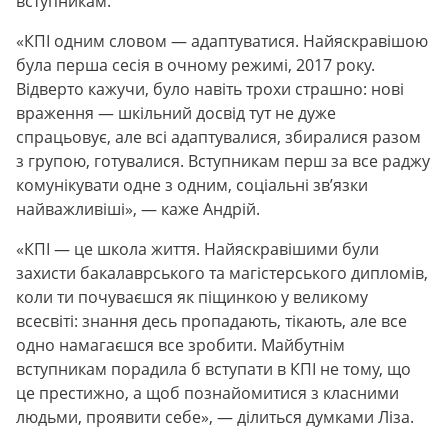
вступникам.
«КПІ одним словом — адаптуватися. Найяскравішою
була перша сесія в очному режимі, 2017 року.
Відверто кажучи, було навіть трохи страшно: нові
враження — шкільний досвід тут не дуже
спрацьовує, але всі адаптувалися, збиралися разом
з групою, готувалися. Вступникам перш за все раджу
комунікувати одне з одним, соціальні звʼязки
найважливіші», — каже Андрій.
«КПІ — це школа життя. Найяскравішими були
захисти бакалаврського та магістерського дипломів,
коли ти почуваєшся як піщинкою у великому
всесвіті: знання десь пропадають, тікають, але все
одно намагаєшся все зробити. Майбутнім
вступникам порадила б вступати в КПІ не тому, що
це престижно, а щоб познайомитися з класними
людьми, проявити себе», — ділиться думками Ліза.