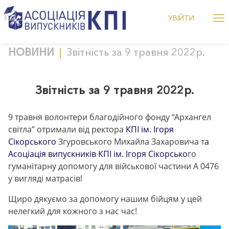
Me
УВІЙТИ
alumniKPI
Дізнатися більше це підня
Skip
НОВИНИ
Звітність за 9 травня 2022р.
to
content
Звітність за 9 травня 2022р.
9 травня волонтери благодійного фонду “Архангел
світла” отримали від ректора
КПІ ім. Ігоря
Сікорського
Згуровського Михайла Захаровича т
а
Асоціація випускників КПІ ім. Ігоря Сікорсько
го
гуманітарну допомогу для військової частини А 0476
у вигляді матрасів!
Щиро дякуємо за допомогу нашим бійцям у цей
нелегкий для кожного з нас час!